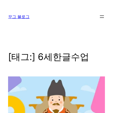
콘
텐
꾸그 블로그
츠
로
바
로
가
기
[태그:]
6세한글수업