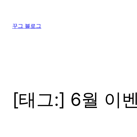
콘
텐
츠
꾸그 블로그
로
바
로
가
기
[태그:]
6월 이