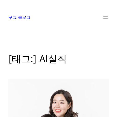
콘
텐
꾸그 블로그
츠
로
바
로
가
기
[태그:]
AI실직