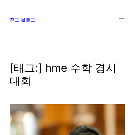
콘
텐
꾸그 블로그
츠
로
바
로
가
기
[태그:]
hme 수학 경시
대회