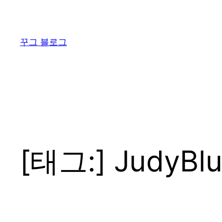
콘
텐
츠
꾸그 블로그
로
바
로
가
기
[태그:]
JudyBl