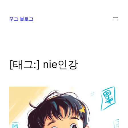
콘
텐
꾸그 블로그
츠
로
바
로
가
기
[태그:]
nie인강