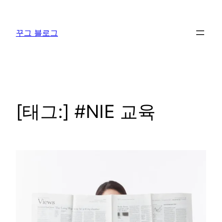
콘
텐
꾸그 블로그
츠
로
바
로
가
기
[태그:]
#NIE 교육