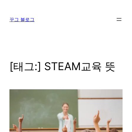
콘
텐
꾸그 블로그
츠
로
바
로
가
기
[태그:]
STEAM교육 뜻