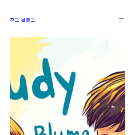
콘
텐
꾸그 블로그
츠
로
바
로
가
기