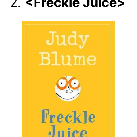
2.
<Freckle Juice>