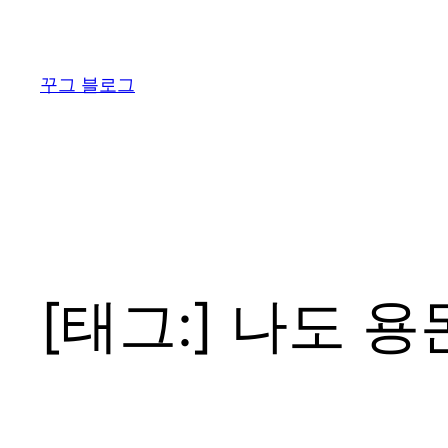
콘
텐
츠
꾸그 블로그
로
바
로
가
기
[태그:]
나도 용