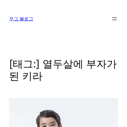
콘
텐
꾸그 블로그
츠
로
바
로
가
기
[태그:]
열두살에 부자가
된 키라