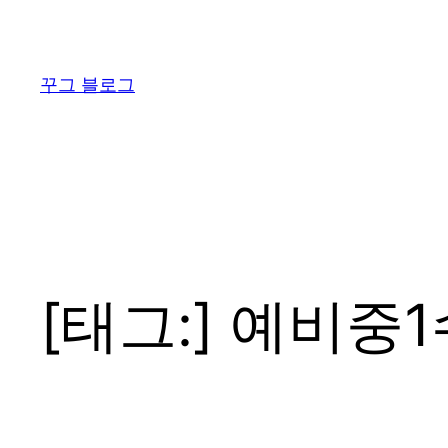
콘
텐
츠
꾸그 블로그
로
바
로
가
기
[태그:]
예비중1