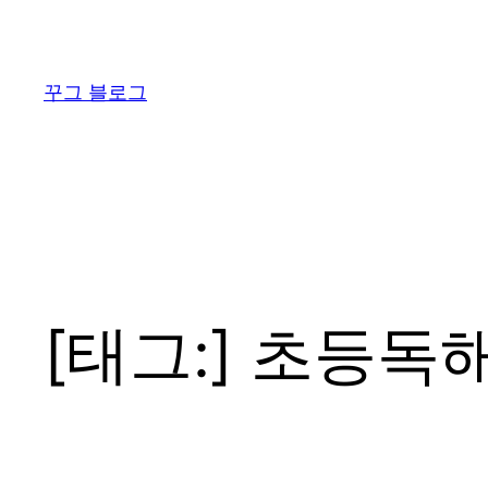
콘
텐
츠
꾸그 블로그
로
바
로
가
기
[태그:]
초등독