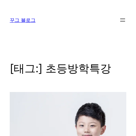
콘
텐
꾸그 블로그
츠
로
바
로
가
기
[태그:]
초등방학특강